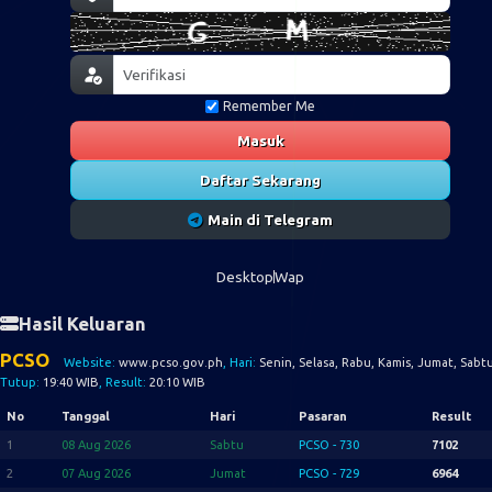
Remember Me
Masuk
Daftar Sekarang
Main di Telegram
Desktop
Wap
Hasil Keluaran
PCSO
Website:
www.pcso.gov.ph
, Hari:
Senin, Selasa, Rabu, Kamis, Jumat, Sabt
Tutup:
19:40 WIB
, Result:
20:10 WIB
No
Tanggal
Hari
Pasaran
Result
1
08 Aug 2026
Sabtu
PCSO - 730
7102
2
07 Aug 2026
Jumat
PCSO - 729
6964