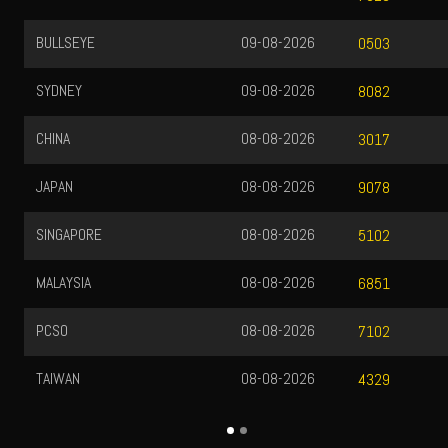
BULLSEYE
09-08-2026
0503
SYDNEY
09-08-2026
8082
CHINA
08-08-2026
3017
JAPAN
08-08-2026
9078
SINGAPORE
08-08-2026
5102
MALAYSIA
08-08-2026
6851
PCSO
08-08-2026
7102
TAIWAN
08-08-2026
4329